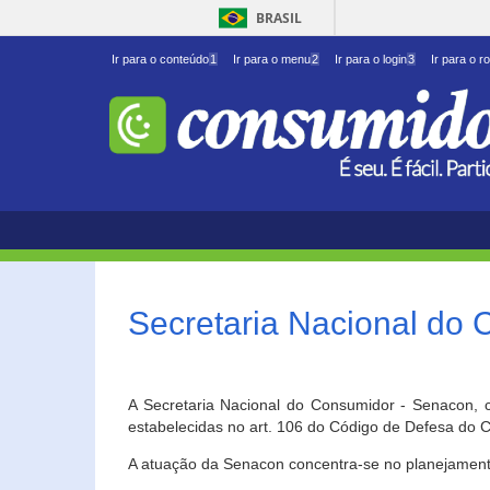
BRASIL
Ir para o conteúdo
1
Ir para o menu
2
Ir para o login
3
Ir para o r
Secretaria Nacional do
A Secretaria Nacional do Consumidor - Senacon, c
estabelecidas no art. 106 do Código de Defesa do C
A atuação da Senacon concentra-se no planejament