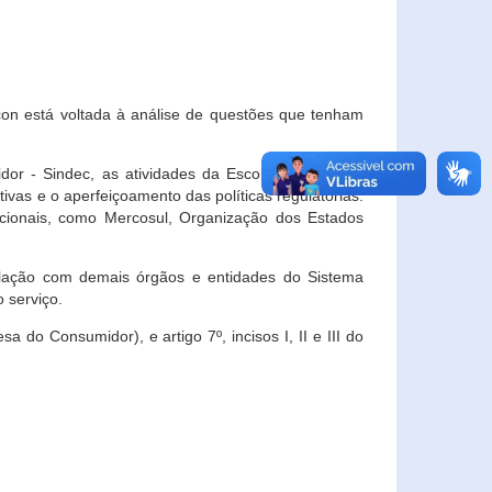
con está voltada à análise de questões que tenham
or - Sindec, as atividades da Escola Nacional de
vas e o aperfeiçoamento das políticas regulatórias.
acionais, como Mercosul, Organização dos Estados
ulação com demais órgãos e entidades do Sistema
 serviço.
 do Consumidor), e artigo 7º, incisos I, II e III do