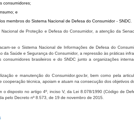
dos consumidores;
onsumo; e
ta dos membros do Sistema Nacional de Defesa do Consumidor - SNDC.
ica Nacional de Proteção e Defesa do Consumidor, a atenção da Sena
stacam-se o Sistema Nacional de Informações de Defesa do Consumid
 da Saúde e Segurança do Consumidor, a repressão às práticas infrati
s consumidores brasileiros e do SNDC junto a organizações intern
bilização e manutenção do Consumidor.gov.br, bem como pela artic
 cooperação técnica, apoiam e atuam na consecução dos objetivos do
 disposto no artigo 4º, inciso V, da Lei 8.078/1990 (Código de Defesa
zada pelo Decreto nº 8.573, de 19 de novembro de 2015.
i