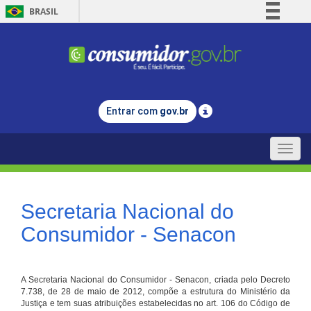
BRASIL
Simplifique!
Comunica BR
Participe
Acesso à informação
Entrar com
gov.br
Legislação
Canais
Toggle
naviga
Secretaria Nacional do
Consumidor - Senacon
A Secretaria Nacional do Consumidor - Senacon, criada pelo Decreto
7.738, de 28 de maio de 2012, compõe a estrutura do Ministério da
Justiça e tem suas atribuições estabelecidas no art. 106 do Código de