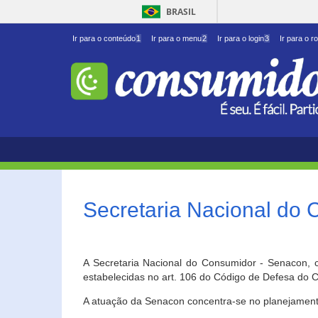
BRASIL
Ir para o conteúdo
1
Ir para o menu
2
Ir para o login
3
Ir para o r
Secretaria Nacional do
A Secretaria Nacional do Consumidor - Senacon, c
estabelecidas no art. 106 do Código de Defesa do C
A atuação da Senacon concentra-se no planejament