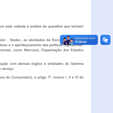
con está voltada à análise de questões que tenham
or - Sindec, as atividades da Escola Nacional de
vas e o aperfeiçoamento das políticas regulatórias.
acionais, como Mercosul, Organização dos Estados
ulação com demais órgãos e entidades do Sistema
 serviço.
 do Consumidor), e artigo 7º, incisos I, II e III do