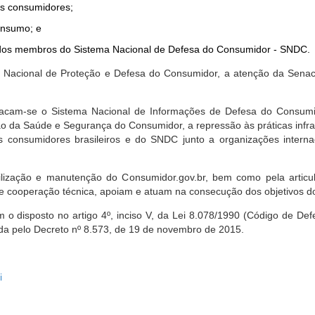
dos consumidores;
onsumo; e
ta dos membros do Sistema Nacional de Defesa do Consumidor - SNDC.
ica Nacional de Proteção e Defesa do Consumidor, a atenção da Sena
stacam-se o Sistema Nacional de Informações de Defesa do Consumid
 da Saúde e Segurança do Consumidor, a repressão às práticas infrati
s consumidores brasileiros e do SNDC junto a organizações intern
bilização e manutenção do Consumidor.gov.br, bem como pela artic
 cooperação técnica, apoiam e atuam na consecução dos objetivos do
 disposto no artigo 4º, inciso V, da Lei 8.078/1990 (Código de Defesa
zada pelo Decreto nº 8.573, de 19 de novembro de 2015.
i