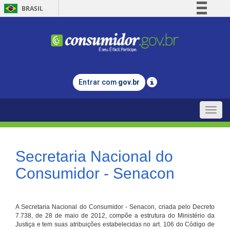
BRASIL
Simplifique!
Comunica BR
Participe
Acesso à informação
Entrar com
gov.br
Legislação
Canais
Toggle
naviga
Secretaria Nacional do
Consumidor - Senacon
A Secretaria Nacional do Consumidor - Senacon, criada pelo Decreto
7.738, de 28 de maio de 2012, compõe a estrutura do Ministério da
Justiça e tem suas atribuições estabelecidas no art. 106 do Código de