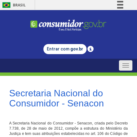
BRASIL
Simplifique!
Comunica BR
Participe
Acesso à informação
Entrar com
gov.br
Legislação
Canais
Toggle
naviga
Secretaria Nacional do
Consumidor - Senacon
A Secretaria Nacional do Consumidor - Senacon, criada pelo Decreto
7.738, de 28 de maio de 2012, compõe a estrutura do Ministério da
Justiça e tem suas atribuições estabelecidas no art. 106 do Código de