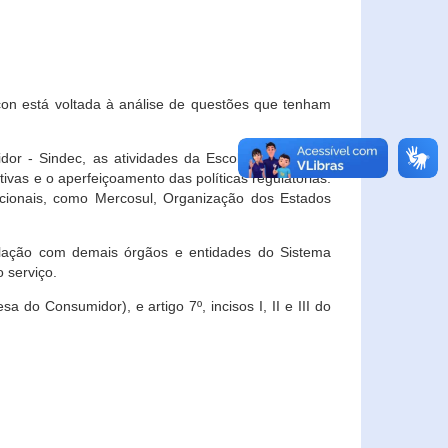
con está voltada à análise de questões que tenham
or - Sindec, as atividades da Escola Nacional de
vas e o aperfeiçoamento das políticas regulatórias.
acionais, como Mercosul, Organização dos Estados
ulação com demais órgãos e entidades do Sistema
 serviço.
 do Consumidor), e artigo 7º, incisos I, II e III do