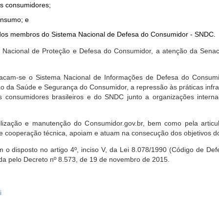
dos consumidores;
onsumo; e
ta dos membros do Sistema Nacional de Defesa do Consumidor - SNDC.
ica Nacional de Proteção e Defesa do Consumidor, a atenção da Sena
stacam-se o Sistema Nacional de Informações de Defesa do Consumid
 da Saúde e Segurança do Consumidor, a repressão às práticas infrati
s consumidores brasileiros e do SNDC junto a organizações intern
bilização e manutenção do Consumidor.gov.br, bem como pela artic
 cooperação técnica, apoiam e atuam na consecução dos objetivos do
 disposto no artigo 4º, inciso V, da Lei 8.078/1990 (Código de Defesa
zada pelo Decreto nº 8.573, de 19 de novembro de 2015.
i