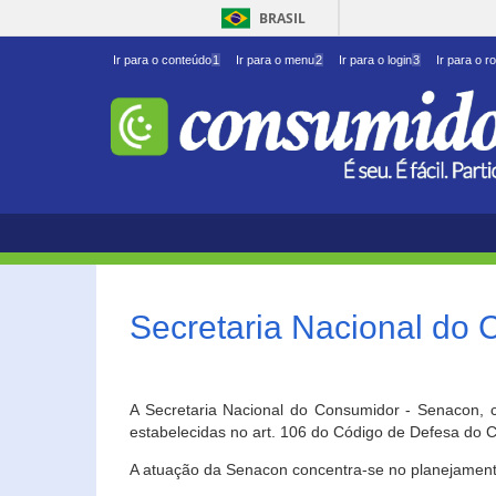
BRASIL
Ir para o conteúdo
1
Ir para o menu
2
Ir para o login
3
Ir para o r
Secretaria Nacional do
A Secretaria Nacional do Consumidor - Senacon, c
estabelecidas no art. 106 do Código de Defesa do C
A atuação da Senacon concentra-se no planejament