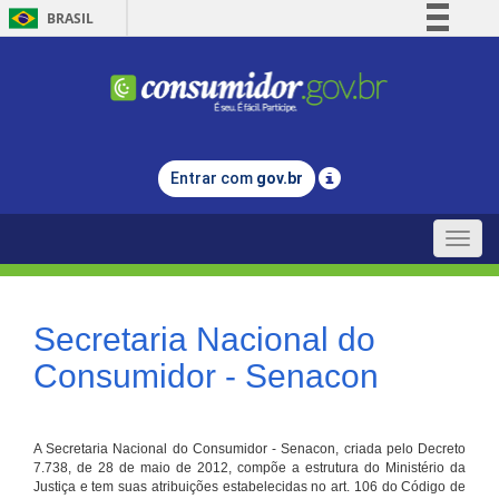
BRASIL
Simplifique!
Comunica BR
Participe
Acesso à informação
Entrar com
gov.br
Legislação
Canais
Toggle
naviga
Secretaria Nacional do
Consumidor - Senacon
A Secretaria Nacional do Consumidor - Senacon, criada pelo Decreto
7.738, de 28 de maio de 2012, compõe a estrutura do Ministério da
Justiça e tem suas atribuições estabelecidas no art. 106 do Código de