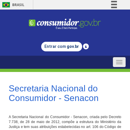
BRASIL
Simplifique!
Comunica BR
Participe
Acesso à informação
Entrar com
gov.br
Legislação
Canais
Toggle
naviga
Secretaria Nacional do
Consumidor - Senacon
A Secretaria Nacional do Consumidor - Senacon, criada pelo Decreto
7.738, de 28 de maio de 2012, compõe a estrutura do Ministério da
Justiça e tem suas atribuições estabelecidas no art. 106 do Código de