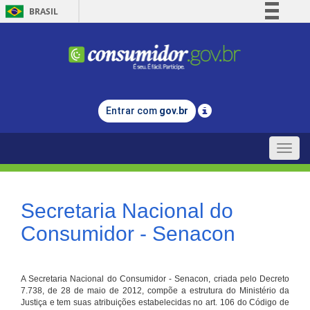
BRASIL
Simplifique!
Comunica BR
Participe
Acesso à informação
Entrar com
gov.br
Legislação
Canais
Toggle
naviga
Secretaria Nacional do
Consumidor - Senacon
A Secretaria Nacional do Consumidor - Senacon, criada pelo Decreto
7.738, de 28 de maio de 2012, compõe a estrutura do Ministério da
Justiça e tem suas atribuições estabelecidas no art. 106 do Código de