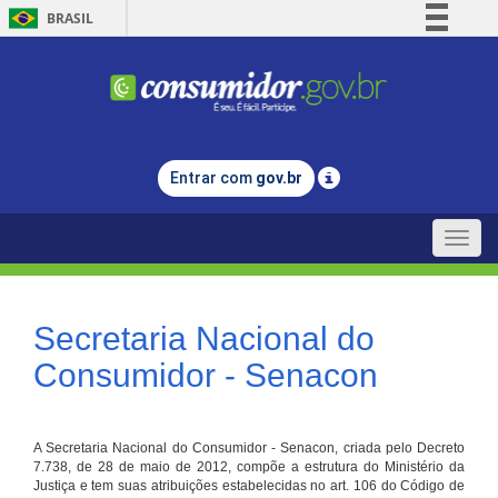
BRASIL
Simplifique!
Comunica BR
Participe
Acesso à informação
Entrar com
gov.br
Legislação
Canais
Toggle
naviga
Secretaria Nacional do
Consumidor - Senacon
A Secretaria Nacional do Consumidor - Senacon, criada pelo Decreto
7.738, de 28 de maio de 2012, compõe a estrutura do Ministério da
Justiça e tem suas atribuições estabelecidas no art. 106 do Código de