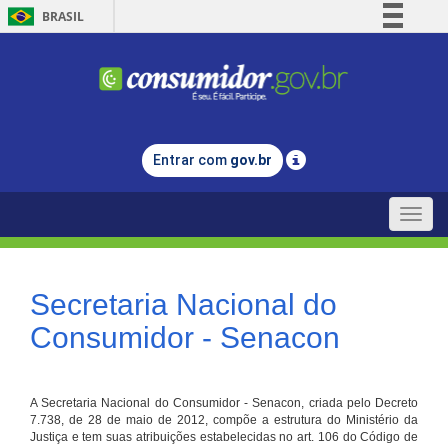
BRASIL
Simplifique!
Comunica BR
Participe
Acesso à informação
Entrar com
gov.br
Legislação
Canais
Toggle
naviga
Secretaria Nacional do
Consumidor - Senacon
A Secretaria Nacional do Consumidor - Senacon, criada pelo Decreto
7.738, de 28 de maio de 2012, compõe a estrutura do Ministério da
Justiça e tem suas atribuições estabelecidas no art. 106 do Código de