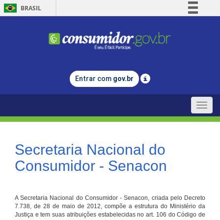
BRASIL
Simplifique!
Comunica BR
Participe
Acesso à informação
Entrar com
gov.br
Legislação
Canais
Toggle
naviga
Secretaria Nacional do
Consumidor - Senacon
A Secretaria Nacional do Consumidor - Senacon, criada pelo Decreto
7.738, de 28 de maio de 2012, compõe a estrutura do Ministério da
Justiça e tem suas atribuições estabelecidas no art. 106 do Código de