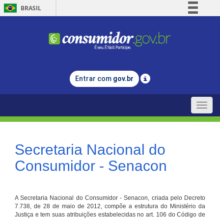
BRASIL
Simplifique!
Comunica BR
Participe
Acesso à informação
Entrar com
gov.br
Legislação
Canais
Toggle
naviga
Secretaria Nacional do
Consumidor - Senacon
A Secretaria Nacional do Consumidor - Senacon, criada pelo Decreto
7.738, de 28 de maio de 2012, compõe a estrutura do Ministério da
Justiça e tem suas atribuições estabelecidas no art. 106 do Código de