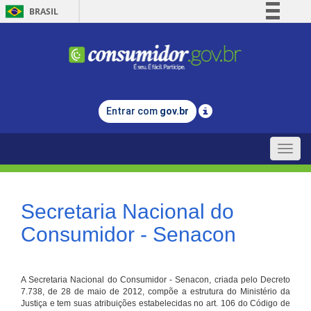
BRASIL
Simplifique!
Comunica BR
Participe
Acesso à informação
Entrar com
gov.br
Legislação
Canais
Toggle
naviga
Secretaria Nacional do
Consumidor - Senacon
A Secretaria Nacional do Consumidor - Senacon, criada pelo Decreto
7.738, de 28 de maio de 2012, compõe a estrutura do Ministério da
Justiça e tem suas atribuições estabelecidas no art. 106 do Código de