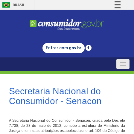
BRASIL
Simplifique!
Comunica BR
Participe
Acesso à informação
Entrar com
gov.br
Legislação
Canais
Toggle
naviga
Secretaria Nacional do
Consumidor - Senacon
A Secretaria Nacional do Consumidor - Senacon, criada pelo Decreto
7.738, de 28 de maio de 2012, compõe a estrutura do Ministério da
Justiça e tem suas atribuições estabelecidas no art. 106 do Código de