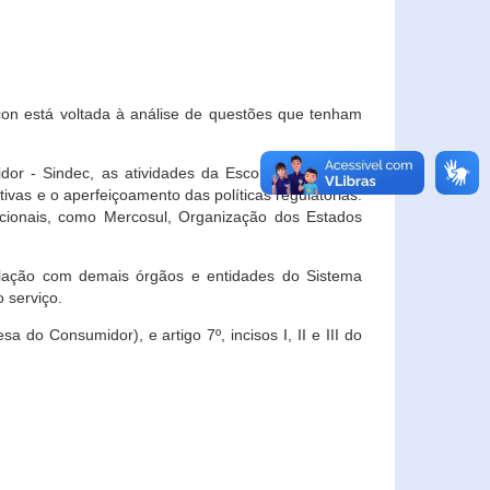
con está voltada à análise de questões que tenham
or - Sindec, as atividades da Escola Nacional de
vas e o aperfeiçoamento das políticas regulatórias.
acionais, como Mercosul, Organização dos Estados
ulação com demais órgãos e entidades do Sistema
 serviço.
 do Consumidor), e artigo 7º, incisos I, II e III do