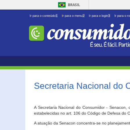
BRASIL
Ir para o conteúdo
1
Ir para o menu
2
Ir para o login
3
Ir para o r
Secretaria Nacional do
A Secretaria Nacional do Consumidor - Senacon, c
estabelecidas no art. 106 do Código de Defesa do C
A atuação da Senacon concentra-se no planejament