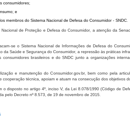
dos consumidores;
onsumo; e
ta dos membros do Sistema Nacional de Defesa do Consumidor - SNDC.
ica Nacional de Proteção e Defesa do Consumidor, a atenção da Sena
stacam-se o Sistema Nacional de Informações de Defesa do Consumid
 da Saúde e Segurança do Consumidor, a repressão às práticas infrati
s consumidores brasileiros e do SNDC junto a organizações intern
bilização e manutenção do Consumidor.gov.br, bem como pela artic
 cooperação técnica, apoiam e atuam na consecução dos objetivos do
 disposto no artigo 4º, inciso V, da Lei 8.078/1990 (Código de Defesa
zada pelo Decreto nº 8.573, de 19 de novembro de 2015.
i