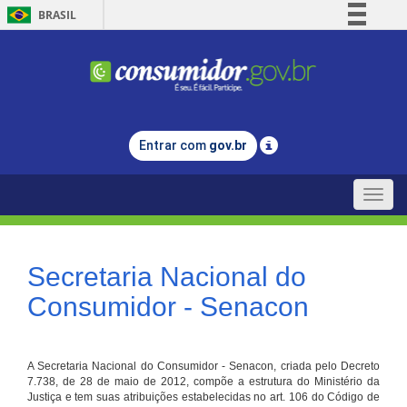
BRASIL
Simplifique!
Comunica BR
Participe
Acesso à informação
Entrar com
gov.br
Legislação
Canais
Toggle
naviga
Secretaria Nacional do
Consumidor - Senacon
A Secretaria Nacional do Consumidor - Senacon, criada pelo Decreto
7.738, de 28 de maio de 2012, compõe a estrutura do Ministério da
Justiça e tem suas atribuições estabelecidas no art. 106 do Código de