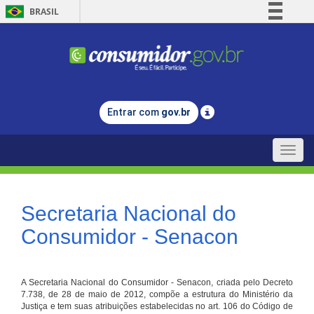
BRASIL
Simplifique!
Comunica BR
Participe
Acesso à informação
Entrar com
gov.br
Legislação
Canais
Toggle
naviga
Secretaria Nacional do
Consumidor - Senacon
A Secretaria Nacional do Consumidor - Senacon, criada pelo Decreto
7.738, de 28 de maio de 2012, compõe a estrutura do Ministério da
Justiça e tem suas atribuições estabelecidas no art. 106 do Código de