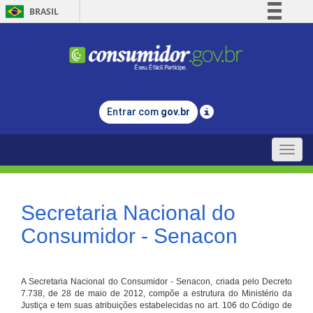
BRASIL
Simplifique!
Comunica BR
Participe
Acesso à informação
Entrar com
gov.br
Legislação
Canais
Toggle
naviga
Secretaria Nacional do
Consumidor - Senacon
A Secretaria Nacional do Consumidor - Senacon, criada pelo Decreto
7.738, de 28 de maio de 2012, compõe a estrutura do Ministério da
Justiça e tem suas atribuições estabelecidas no art. 106 do Código de