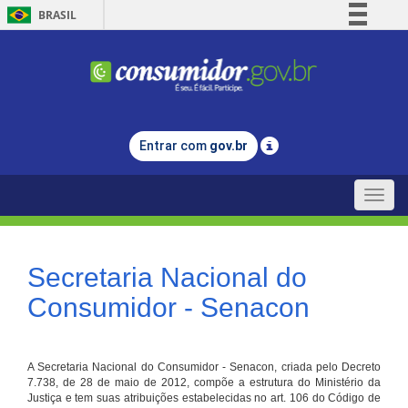
BRASIL
Simplifique!
Comunica BR
Participe
Acesso à informação
Entrar com
gov.br
Legislação
Canais
Toggle
naviga
Secretaria Nacional do
Consumidor - Senacon
A Secretaria Nacional do Consumidor - Senacon, criada pelo Decreto
7.738, de 28 de maio de 2012, compõe a estrutura do Ministério da
Justiça e tem suas atribuições estabelecidas no art. 106 do Código de