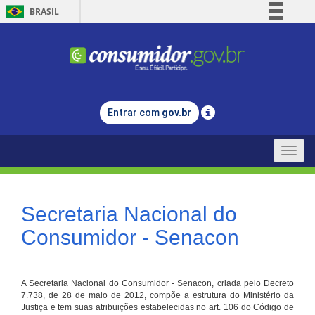
BRASIL
Simplifique!
Comunica BR
Participe
Acesso à informação
Entrar com
gov.br
Legislação
Canais
Toggle
naviga
Secretaria Nacional do
Consumidor - Senacon
A Secretaria Nacional do Consumidor - Senacon, criada pelo Decreto
7.738, de 28 de maio de 2012, compõe a estrutura do Ministério da
Justiça e tem suas atribuições estabelecidas no art. 106 do Código de