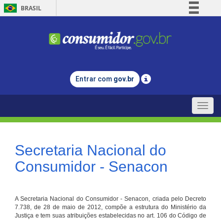
BRASIL
Simplifique!
Comunica BR
Participe
Acesso à informação
Entrar com
gov.br
Legislação
Canais
Toggle
naviga
Secretaria Nacional do
Consumidor - Senacon
A Secretaria Nacional do Consumidor - Senacon, criada pelo Decreto
7.738, de 28 de maio de 2012, compõe a estrutura do Ministério da
Justiça e tem suas atribuições estabelecidas no art. 106 do Código de