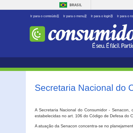
BRASIL
Ir para o conteúdo
1
Ir para o menu
2
Ir para o login
3
Ir para o r
Secretaria Nacional do
A Secretaria Nacional do Consumidor - Senacon, c
estabelecidas no art. 106 do Código de Defesa do C
A atuação da Senacon concentra-se no planejament