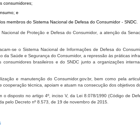
dos consumidores;
onsumo; e
ta dos membros do Sistema Nacional de Defesa do Consumidor - SNDC.
ica Nacional de Proteção e Defesa do Consumidor, a atenção da Sena
stacam-se o Sistema Nacional de Informações de Defesa do Consumid
 da Saúde e Segurança do Consumidor, a repressão às práticas infrati
s consumidores brasileiros e do SNDC junto a organizações intern
bilização e manutenção do Consumidor.gov.br, bem como pela artic
 cooperação técnica, apoiam e atuam na consecução dos objetivos do
 disposto no artigo 4º, inciso V, da Lei 8.078/1990 (Código de Defesa
zada pelo Decreto nº 8.573, de 19 de novembro de 2015.
i