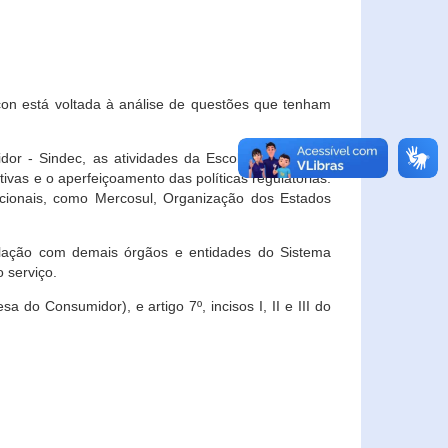
con está voltada à análise de questões que tenham
or - Sindec, as atividades da Escola Nacional de
vas e o aperfeiçoamento das políticas regulatórias.
acionais, como Mercosul, Organização dos Estados
ulação com demais órgãos e entidades do Sistema
 serviço.
 do Consumidor), e artigo 7º, incisos I, II e III do