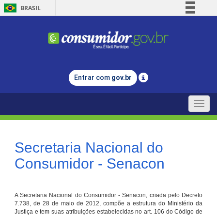
BRASIL
Simplifique!
Comunica BR
Participe
Acesso à informação
Entrar com
gov.br
Legislação
Canais
Toggle
naviga
Secretaria Nacional do
Consumidor - Senacon
A Secretaria Nacional do Consumidor - Senacon, criada pelo Decreto
7.738, de 28 de maio de 2012, compõe a estrutura do Ministério da
Justiça e tem suas atribuições estabelecidas no art. 106 do Código de