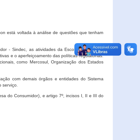
con está voltada à análise de questões que tenham
or - Sindec, as atividades da Escola Nacional de
vas e o aperfeiçoamento das políticas regulatórias.
acionais, como Mercosul, Organização dos Estados
ulação com demais órgãos e entidades do Sistema
 serviço.
 do Consumidor), e artigo 7º, incisos I, II e III do