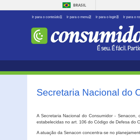
BRASIL
Ir para o conteúdo
1
Ir para o menu
2
Ir para o login
3
Ir para o r
Secretaria Nacional do
A Secretaria Nacional do Consumidor - Senacon, c
estabelecidas no art. 106 do Código de Defesa do C
A atuação da Senacon concentra-se no planejament