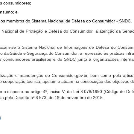
dos consumidores;
onsumo; e
ta dos membros do Sistema Nacional de Defesa do Consumidor - SNDC.
ica Nacional de Proteção e Defesa do Consumidor, a atenção da Sena
stacam-se o Sistema Nacional de Informações de Defesa do Consumid
 da Saúde e Segurança do Consumidor, a repressão às práticas infrati
s consumidores brasileiros e do SNDC junto a organizações intern
bilização e manutenção do Consumidor.gov.br, bem como pela artic
 cooperação técnica, apoiam e atuam na consecução dos objetivos do
 disposto no artigo 4º, inciso V, da Lei 8.078/1990 (Código de Defesa
zada pelo Decreto nº 8.573, de 19 de novembro de 2015.
i