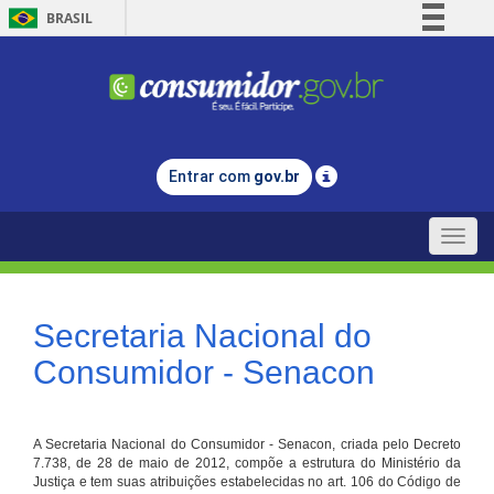
BRASIL
Simplifique!
Comunica BR
Participe
Acesso à informação
Entrar com
gov.br
Legislação
Canais
Toggle
naviga
Secretaria Nacional do
Consumidor - Senacon
A Secretaria Nacional do Consumidor - Senacon, criada pelo Decreto
7.738, de 28 de maio de 2012, compõe a estrutura do Ministério da
Justiça e tem suas atribuições estabelecidas no art. 106 do Código de