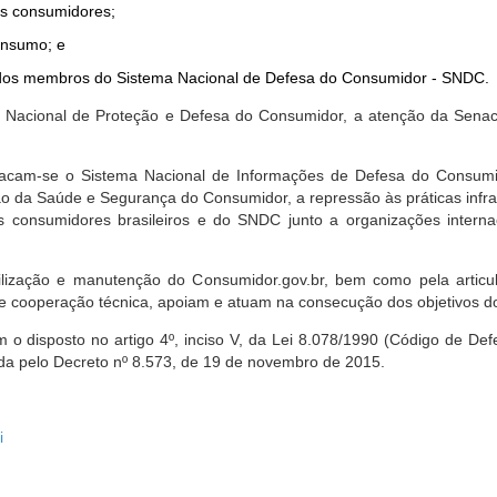
dos consumidores;
onsumo; e
ta dos membros do Sistema Nacional de Defesa do Consumidor - SNDC.
ica Nacional de Proteção e Defesa do Consumidor, a atenção da Sena
stacam-se o Sistema Nacional de Informações de Defesa do Consumid
 da Saúde e Segurança do Consumidor, a repressão às práticas infrati
s consumidores brasileiros e do SNDC junto a organizações intern
bilização e manutenção do Consumidor.gov.br, bem como pela artic
 cooperação técnica, apoiam e atuam na consecução dos objetivos do
 disposto no artigo 4º, inciso V, da Lei 8.078/1990 (Código de Defesa
zada pelo Decreto nº 8.573, de 19 de novembro de 2015.
i