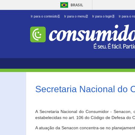
BRASIL
Ir para o conteúdo
1
Ir para o menu
2
Ir para o login
3
Ir para o r
Secretaria Nacional do
A Secretaria Nacional do Consumidor - Senacon, c
estabelecidas no art. 106 do Código de Defesa do C
A atuação da Senacon concentra-se no planejament