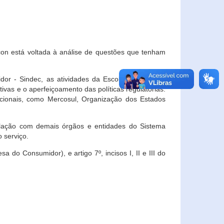
con está voltada à análise de questões que tenham
or - Sindec, as atividades da Escola Nacional de
vas e o aperfeiçoamento das políticas regulatórias.
acionais, como Mercosul, Organização dos Estados
ulação com demais órgãos e entidades do Sistema
 serviço.
 do Consumidor), e artigo 7º, incisos I, II e III do