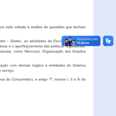
con está voltada à análise de questões que tenham
or - Sindec, as atividades da Escola Nacional de
vas e o aperfeiçoamento das políticas regulatórias.
acionais, como Mercosul, Organização dos Estados
ulação com demais órgãos e entidades do Sistema
 serviço.
 do Consumidor), e artigo 7º, incisos I, II e III do