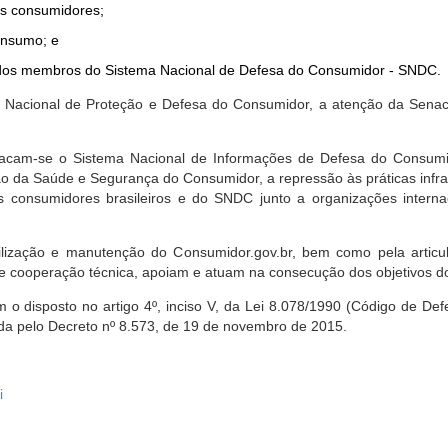
dos consumidores;
onsumo; e
ta dos membros do Sistema Nacional de Defesa do Consumidor - SNDC.
ica Nacional de Proteção e Defesa do Consumidor, a atenção da Sena
stacam-se o Sistema Nacional de Informações de Defesa do Consumid
 da Saúde e Segurança do Consumidor, a repressão às práticas infrati
s consumidores brasileiros e do SNDC junto a organizações intern
bilização e manutenção do Consumidor.gov.br, bem como pela artic
 cooperação técnica, apoiam e atuam na consecução dos objetivos do
 disposto no artigo 4º, inciso V, da Lei 8.078/1990 (Código de Defesa
zada pelo Decreto nº 8.573, de 19 de novembro de 2015.
i