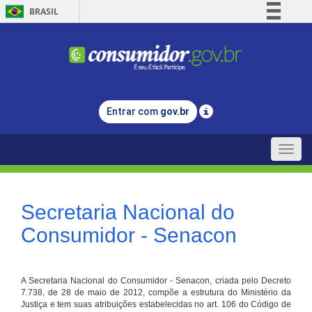
BRASIL
Simplifique!
Comunica BR
Participe
Acesso à informação
Entrar com
gov.br
Legislação
Canais
Toggle
naviga
Secretaria Nacional do
Consumidor - Senacon
A Secretaria Nacional do Consumidor - Senacon, criada pelo Decreto
7.738, de 28 de maio de 2012, compõe a estrutura do Ministério da
Justiça e tem suas atribuições estabelecidas no art. 106 do Código de