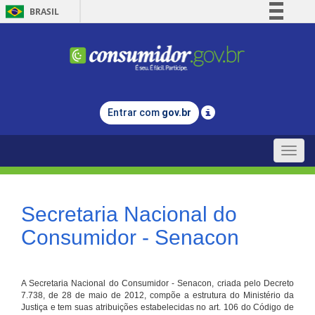
BRASIL
Simplifique!
Comunica BR
Participe
Acesso à informação
Entrar com
gov.br
Legislação
Canais
Toggle
naviga
Secretaria Nacional do
Consumidor - Senacon
A Secretaria Nacional do Consumidor - Senacon, criada pelo Decreto
7.738, de 28 de maio de 2012, compõe a estrutura do Ministério da
Justiça e tem suas atribuições estabelecidas no art. 106 do Código de