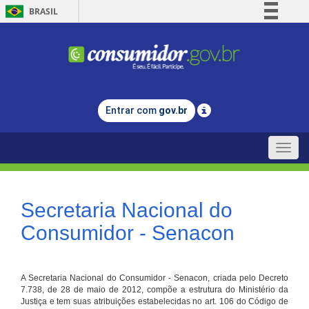
BRASIL
Simplifique!
Comunica BR
Participe
Acesso à informação
Entrar com
gov.br
Legislação
Canais
Toggle
naviga
Secretaria Nacional do
Consumidor - Senacon
A Secretaria Nacional do Consumidor - Senacon, criada pelo Decreto
7.738, de 28 de maio de 2012, compõe a estrutura do Ministério da
Justiça e tem suas atribuições estabelecidas no art. 106 do Código de