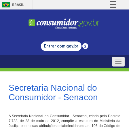
BRASIL
Simplifique!
Comunica BR
Participe
Acesso à informação
Entrar com
gov.br
Legislação
Canais
Toggle
naviga
Secretaria Nacional do
Consumidor - Senacon
A Secretaria Nacional do Consumidor - Senacon, criada pelo Decreto
7.738, de 28 de maio de 2012, compõe a estrutura do Ministério da
Justiça e tem suas atribuições estabelecidas no art. 106 do Código de