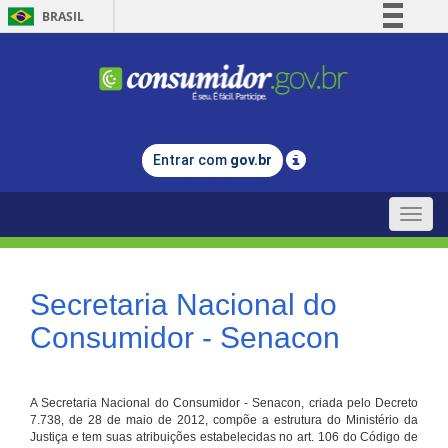
BRASIL
Simplifique!
Comunica BR
Participe
Acesso à informação
Entrar com
gov.br
Legislação
Canais
Toggle
naviga
Secretaria Nacional do
Consumidor - Senacon
A Secretaria Nacional do Consumidor - Senacon, criada pelo Decreto
7.738, de 28 de maio de 2012, compõe a estrutura do Ministério da
Justiça e tem suas atribuições estabelecidas no art. 106 do Código de