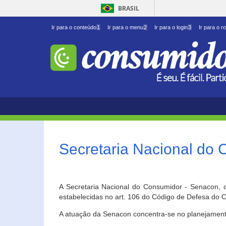
BRASIL
Ir para o conteúdo
1
Ir para o menu
2
Ir para o login
3
Ir para o r
Secretaria Nacional do
A Secretaria Nacional do Consumidor - Senacon, c
estabelecidas no art. 106 do Código de Defesa do C
A atuação da Senacon concentra-se no planejament