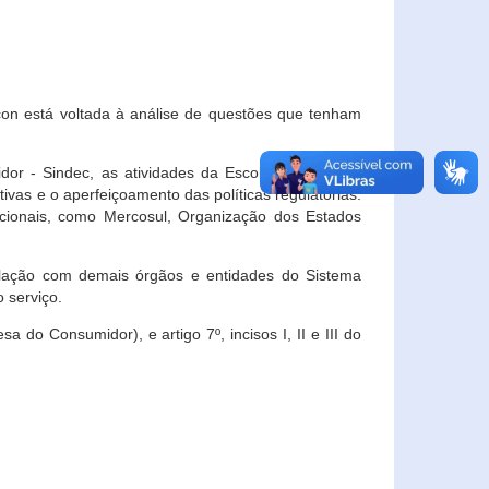
con está voltada à análise de questões que tenham
or - Sindec, as atividades da Escola Nacional de
vas e o aperfeiçoamento das políticas regulatórias.
acionais, como Mercosul, Organização dos Estados
ulação com demais órgãos e entidades do Sistema
 serviço.
 do Consumidor), e artigo 7º, incisos I, II e III do