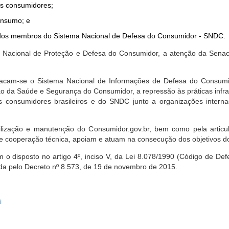
dos consumidores;
onsumo; e
ta dos membros do Sistema Nacional de Defesa do Consumidor - SNDC.
ica Nacional de Proteção e Defesa do Consumidor, a atenção da Sena
stacam-se o Sistema Nacional de Informações de Defesa do Consumid
 da Saúde e Segurança do Consumidor, a repressão às práticas infrati
s consumidores brasileiros e do SNDC junto a organizações intern
bilização e manutenção do Consumidor.gov.br, bem como pela artic
 cooperação técnica, apoiam e atuam na consecução dos objetivos do
 disposto no artigo 4º, inciso V, da Lei 8.078/1990 (Código de Defesa
zada pelo Decreto nº 8.573, de 19 de novembro de 2015.
i