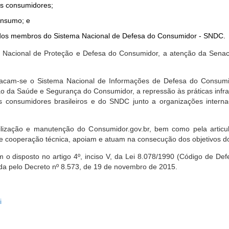
dos consumidores;
onsumo; e
ta dos membros do Sistema Nacional de Defesa do Consumidor - SNDC.
ica Nacional de Proteção e Defesa do Consumidor, a atenção da Sena
stacam-se o Sistema Nacional de Informações de Defesa do Consumid
 da Saúde e Segurança do Consumidor, a repressão às práticas infrati
s consumidores brasileiros e do SNDC junto a organizações intern
bilização e manutenção do Consumidor.gov.br, bem como pela artic
 cooperação técnica, apoiam e atuam na consecução dos objetivos do
 disposto no artigo 4º, inciso V, da Lei 8.078/1990 (Código de Defesa
zada pelo Decreto nº 8.573, de 19 de novembro de 2015.
i