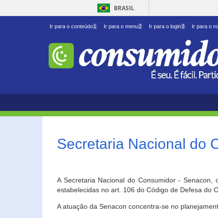
BRASIL
Ir para o conteúdo
1
Ir para o menu
2
Ir para o login
3
Ir para o r
Secretaria Nacional do
A Secretaria Nacional do Consumidor - Senacon, c
estabelecidas no art. 106 do Código de Defesa do C
A atuação da Senacon concentra-se no planejament