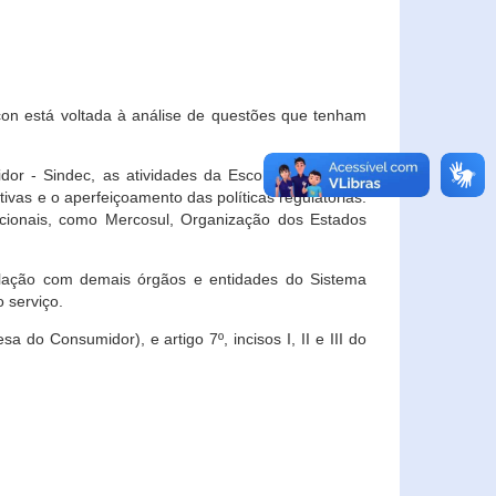
con está voltada à análise de questões que tenham
or - Sindec, as atividades da Escola Nacional de
vas e o aperfeiçoamento das políticas regulatórias.
acionais, como Mercosul, Organização dos Estados
ulação com demais órgãos e entidades do Sistema
 serviço.
 do Consumidor), e artigo 7º, incisos I, II e III do