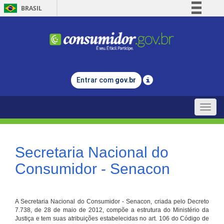
BRASIL
Simplifique!
Comunica BR
Participe
Acesso à informação
Entrar com
gov.br
Legislação
Canais
Toggle
naviga
Secretaria Nacional do
Consumidor - Senacon
A Secretaria Nacional do Consumidor - Senacon, criada pelo Decreto
7.738, de 28 de maio de 2012, compõe a estrutura do Ministério da
Justiça e tem suas atribuições estabelecidas no art. 106 do Código de