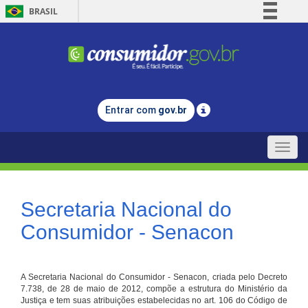
BRASIL
Simplifique!
Comunica BR
Participe
Acesso à informação
Entrar com
gov.br
Legislação
Canais
Toggle
naviga
Secretaria Nacional do
Consumidor - Senacon
A Secretaria Nacional do Consumidor - Senacon, criada pelo Decreto
7.738, de 28 de maio de 2012, compõe a estrutura do Ministério da
Justiça e tem suas atribuições estabelecidas no art. 106 do Código de