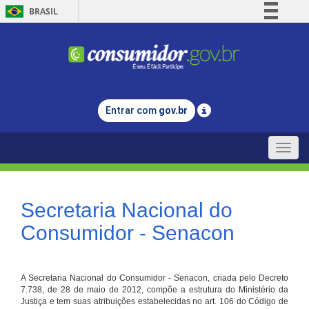
BRASIL
Simplifique!
Comunica BR
Participe
Acesso à informação
Entrar com
gov.br
Legislação
Canais
Toggle
naviga
Secretaria Nacional do
Consumidor - Senacon
A Secretaria Nacional do Consumidor - Senacon, criada pelo Decreto
7.738, de 28 de maio de 2012, compõe a estrutura do Ministério da
Justiça e tem suas atribuições estabelecidas no art. 106 do Código de