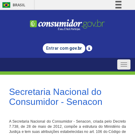
BRASIL
Simplifique!
Comunica BR
Participe
Acesso à informação
Entrar com
gov.br
Legislação
Canais
Toggle
naviga
Secretaria Nacional do
Consumidor - Senacon
A Secretaria Nacional do Consumidor - Senacon, criada pelo Decreto
7.738, de 28 de maio de 2012, compõe a estrutura do Ministério da
Justiça e tem suas atribuições estabelecidas no art. 106 do Código de