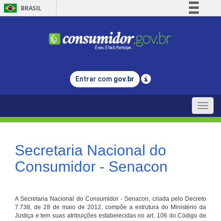
BRASIL
Simplifique!
Comunica BR
Participe
Acesso à informação
Entrar com
gov.br
Legislação
Canais
Toggle
naviga
Secretaria Nacional do
Consumidor - Senacon
A Secretaria Nacional do Consumidor - Senacon, criada pelo Decreto
7.738, de 28 de maio de 2012, compõe a estrutura do Ministério da
Justiça e tem suas atribuições estabelecidas no art. 106 do Código de