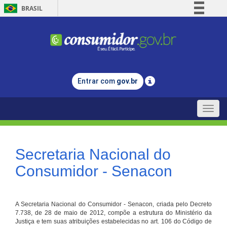
BRASIL
Simplifique!
Comunica BR
Participe
Acesso à informação
Entrar com
gov.br
Legislação
Canais
Toggle
naviga
Secretaria Nacional do
Consumidor - Senacon
A Secretaria Nacional do Consumidor - Senacon, criada pelo Decreto
7.738, de 28 de maio de 2012, compõe a estrutura do Ministério da
Justiça e tem suas atribuições estabelecidas no art. 106 do Código de