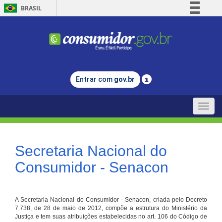
BRASIL
Simplifique!
Comunica BR
Participe
Acesso à informação
Entrar com
gov.br
Legislação
Canais
Toggle
naviga
Secretaria Nacional do
Consumidor - Senacon
A Secretaria Nacional do Consumidor - Senacon, criada pelo Decreto
7.738, de 28 de maio de 2012, compõe a estrutura do Ministério da
Justiça e tem suas atribuições estabelecidas no art. 106 do Código de