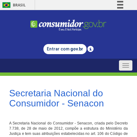
BRASIL
Simplifique!
Comunica BR
Participe
Acesso à informação
Entrar com
gov.br
Legislação
Canais
Toggle
naviga
Secretaria Nacional do
Consumidor - Senacon
A Secretaria Nacional do Consumidor - Senacon, criada pelo Decreto
7.738, de 28 de maio de 2012, compõe a estrutura do Ministério da
Justiça e tem suas atribuições estabelecidas no art. 106 do Código de