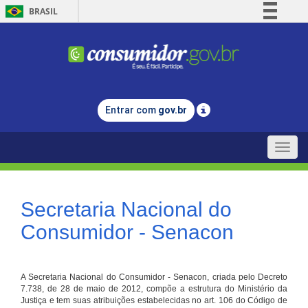
BRASIL
Simplifique!
Comunica BR
Participe
Acesso à informação
Entrar com
gov.br
Legislação
Canais
Toggle
naviga
Secretaria Nacional do
Consumidor - Senacon
A Secretaria Nacional do Consumidor - Senacon, criada pelo Decreto
7.738, de 28 de maio de 2012, compõe a estrutura do Ministério da
Justiça e tem suas atribuições estabelecidas no art. 106 do Código de