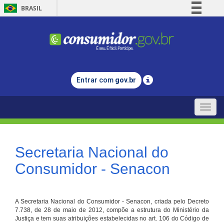
BRASIL
Simplifique!
Comunica BR
Participe
Acesso à informação
Entrar com
gov.br
Legislação
Canais
Toggle
naviga
Secretaria Nacional do
Consumidor - Senacon
A Secretaria Nacional do Consumidor - Senacon, criada pelo Decreto
7.738, de 28 de maio de 2012, compõe a estrutura do Ministério da
Justiça e tem suas atribuições estabelecidas no art. 106 do Código de