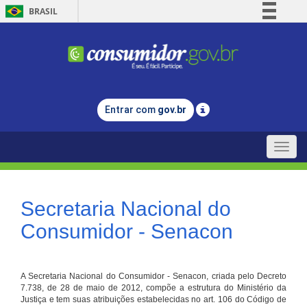
BRASIL
Simplifique!
Comunica BR
Participe
Acesso à informação
Entrar com
gov.br
Legislação
Canais
Toggle
naviga
Secretaria Nacional do
Consumidor - Senacon
A Secretaria Nacional do Consumidor - Senacon, criada pelo Decreto
7.738, de 28 de maio de 2012, compõe a estrutura do Ministério da
Justiça e tem suas atribuições estabelecidas no art. 106 do Código de