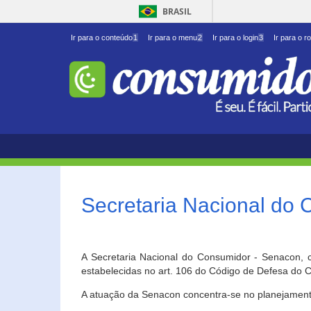
BRASIL
Ir para o conteúdo
1
Ir para o menu
2
Ir para o login
3
Ir para o r
Secretaria Nacional do
A Secretaria Nacional do Consumidor - Senacon, c
estabelecidas no art. 106 do Código de Defesa do C
A atuação da Senacon concentra-se no planejament