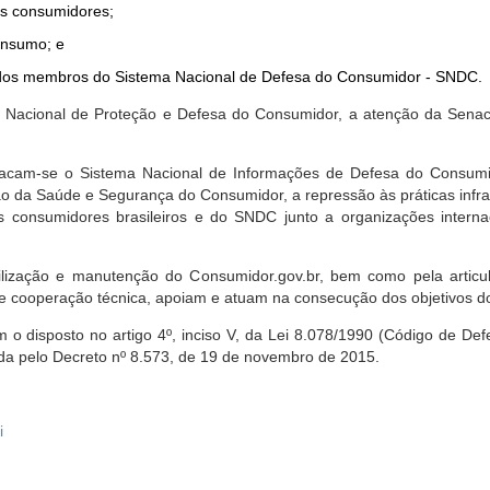
dos consumidores;
onsumo; e
ta dos membros do Sistema Nacional de Defesa do Consumidor - SNDC.
ica Nacional de Proteção e Defesa do Consumidor, a atenção da Sena
stacam-se o Sistema Nacional de Informações de Defesa do Consumid
 da Saúde e Segurança do Consumidor, a repressão às práticas infrati
s consumidores brasileiros e do SNDC junto a organizações intern
bilização e manutenção do Consumidor.gov.br, bem como pela artic
 cooperação técnica, apoiam e atuam na consecução dos objetivos do
 disposto no artigo 4º, inciso V, da Lei 8.078/1990 (Código de Defesa
zada pelo Decreto nº 8.573, de 19 de novembro de 2015.
i