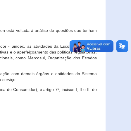
con está voltada à análise de questões que tenham
or - Sindec, as atividades da Escola Nacional de
vas e o aperfeiçoamento das políticas regulatórias.
acionais, como Mercosul, Organização dos Estados
ulação com demais órgãos e entidades do Sistema
 serviço.
 do Consumidor), e artigo 7º, incisos I, II e III do