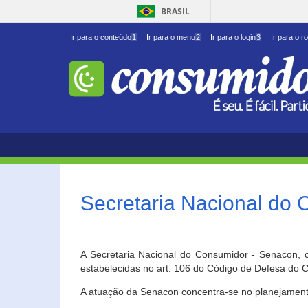
BRASIL
Ir para o conteúdo
1
Ir para o menu
2
Ir para o login
3
Ir para o r
Secretaria Nacional do
A Secretaria Nacional do Consumidor - Senacon, c
estabelecidas no art. 106 do Código de Defesa do C
A atuação da Senacon concentra-se no planejament