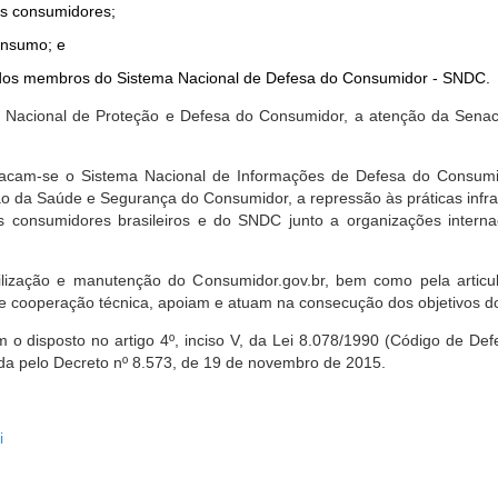
dos consumidores;
onsumo; e
ta dos membros do Sistema Nacional de Defesa do Consumidor - SNDC.
ica Nacional de Proteção e Defesa do Consumidor, a atenção da Sena
stacam-se o Sistema Nacional de Informações de Defesa do Consumid
 da Saúde e Segurança do Consumidor, a repressão às práticas infrati
s consumidores brasileiros e do SNDC junto a organizações intern
bilização e manutenção do Consumidor.gov.br, bem como pela artic
 cooperação técnica, apoiam e atuam na consecução dos objetivos do
 disposto no artigo 4º, inciso V, da Lei 8.078/1990 (Código de Defesa
zada pelo Decreto nº 8.573, de 19 de novembro de 2015.
i