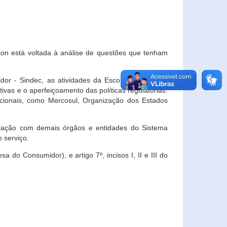
con está voltada à análise de questões que tenham
or - Sindec, as atividades da Escola Nacional de
vas e o aperfeiçoamento das políticas regulatórias.
acionais, como Mercosul, Organização dos Estados
ulação com demais órgãos e entidades do Sistema
 serviço.
 do Consumidor), e artigo 7º, incisos I, II e III do