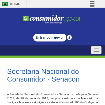
BRASIL
Simplifique!
Comunica BR
Participe
Acesso à informação
Entrar com
gov.br
Legislação
Canais
Toggle
naviga
Secretaria Nacional do
Consumidor - Senacon
A Secretaria Nacional do Consumidor - Senacon, criada pelo Decreto
7.738, de 28 de maio de 2012, compõe a estrutura do Ministério da
Justiça e tem suas atribuições estabelecidas no art. 106 do Código de