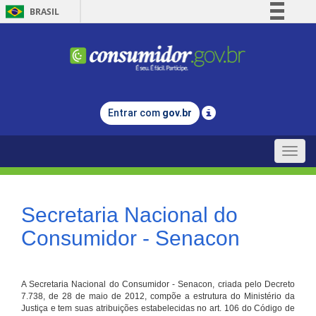
BRASIL
Simplifique!
Comunica BR
Participe
Acesso à informação
Entrar com
gov.br
Legislação
Canais
Toggle
naviga
Secretaria Nacional do
Consumidor - Senacon
A Secretaria Nacional do Consumidor - Senacon, criada pelo Decreto
7.738, de 28 de maio de 2012, compõe a estrutura do Ministério da
Justiça e tem suas atribuições estabelecidas no art. 106 do Código de